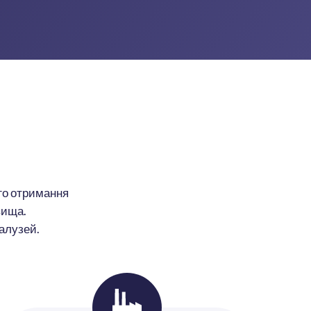
ого отримання
вища.
алузей.