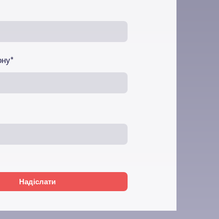
ону
*
Надіслати