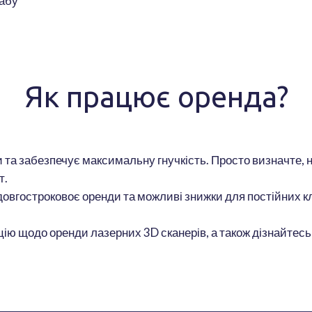
табу
Як працює оренда?
 та забезпечує максимальну гнучкість. Просто визначте, на
т.
довгостроковоє оренди та можливі знижки для постійних кл
ію щодо оренди лазерних 3D сканерів, а також дізнайтесь п