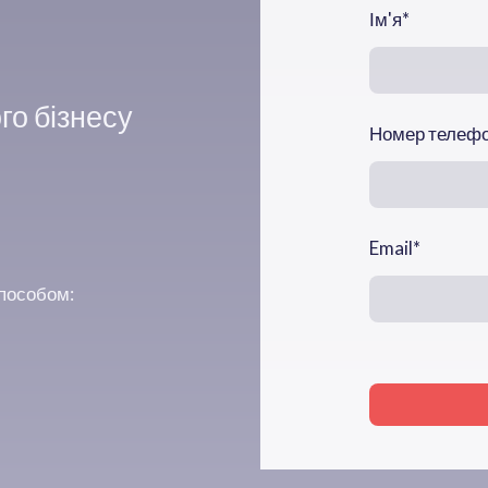
Ім'я
*
го бізнесу
Номер телеф
Email
*
способом: