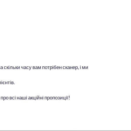
 скільки часу вам потрібен сканер, і ми
ієнтів.
ро всі наші акційні пропозиції!