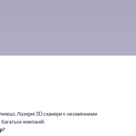
ажливіші. Лазерні 3D сканери є незамінними
 багатьох компаній.
р?