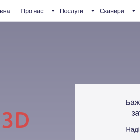
вна
Про нас
Послуги
Сканери
Баж
о
3D
з
Наді