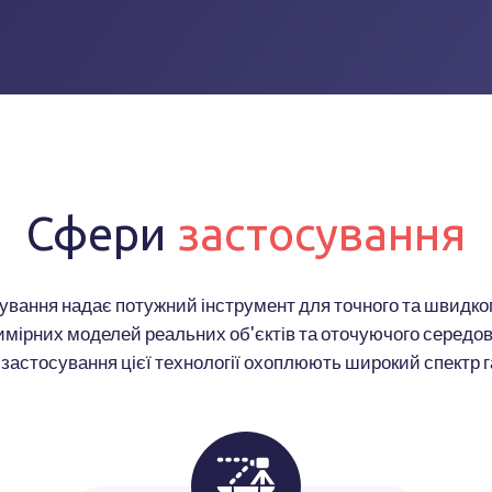
Сфери
застосування
ування надає потужний інструмент для точного та швидк
имірних моделей реальних об'єктів та оточуючого середо
застосування цієї технології охоплюють широкий спектр г