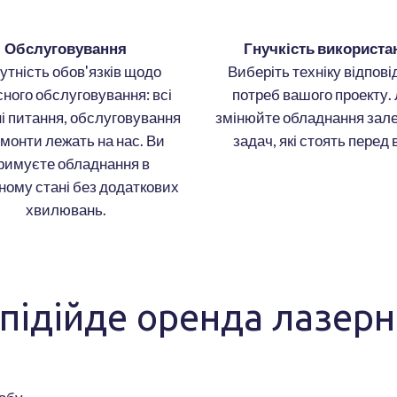
Обслуговування
Гнучкість використа
утність обов'язків щодо
Виберіть техніку відпові
сного обслуговування: всі
потреб вашого проекту. 
ні питання, обслуговування
змінюйте обладнання зале
емонти лежать на нас. Ви
задач, які стоять перед 
римуєте обладнання в
ному стані без додаткових
хвилювань.
 підійде оренда лазерн