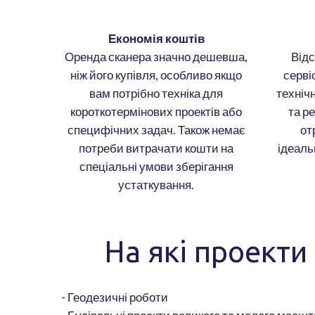
Економія коштів
Оренда сканера значно дешевша,
Відс
ніж його купівля, особливо якщо
серві
вам потрібно техніка для
техніч
короткотермінових проектів або
та р
специфічних задач. Також немає
от
потреби витрачати кошти на
ідеаль
спеціальні умови зберігання
устаткування.
На які проекти
- Геодезичні роботи