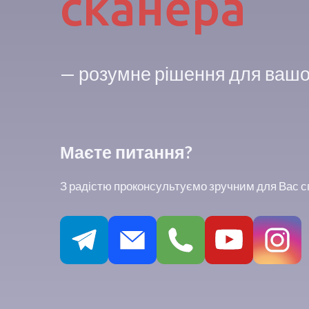
сканера
— розумне рішення для вашо
Маєте питання?
З радістю проконсультуємо зручним для Вас 