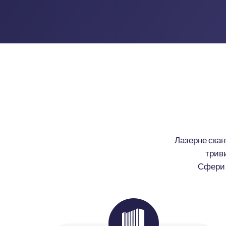
Лазерне скан
трив
Сфери 