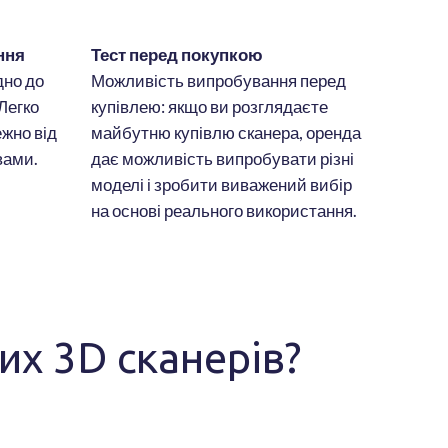
ння
Тест перед покупкою
дно до
Можливість випробування перед
Легко
купівлею: якщо ви розглядаєте
жно від
майбутню купівлю сканера, оренда
вами.
дає можливість випробувати різні
моделі і зробити виважений вибір
на основі реального використання.
их 3D сканерів?