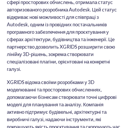
сфері просторових обчислень, отримала статус
авторизованого розробника Autodesk. Цей статус
відкриває нові можливості для співпраці з
Autodesk, одним із провідних постачальників
програмного забезпечення для проєктування у
сферах архітектури, будівництва та інженерії. Це
партнерство дозволить XGRIDS розширити свою
лінійку 3D-рішень, зокрема створювати
спеціалізовані плагіни, орієнтовані на конкретні
галузі.
XGRIDS відома своїми розробками у 3D
моделюванні та просторових обчисленнях,
допомагаючи бізнесам створювати точні цифрові
моделі для планування та аналізу. Компанія
активно підтримує будівельні, архітектурні та
виробничі галузі, надаючи інструменти, які
покращують якість проєктування та скорочують час