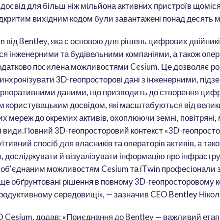
досвід для більш ніж мільйона активних пристроїв щомісяц
ідкритим вихідним кодом були завантажені понад десять мі
 від Bentley, яка є основою для рішень цифрових двійникі
ся інженерними та будівельними компаніями, а також опе
додатково посилена можливостями Cesium. Це дозволяє р
инхронізувати 3D-геопросторові дані з інженерними, підзе
орпоративними даними, що призводить до створення цифро
 користувацьким досвідом, які масштабуються від велик
х мереж до окремих активів, охоплюючи земні, повітряні, м
ні види.Повний 3D-геопросторовий контекст «3D-геопрост
їтивний спосіб для власників та операторів активів, а так
, досліджувати й візуалізувати інформацію про інфрастру
и об'єднаним можливостям Cesium та iTwin професіонали
е обґрунтовані рішення в повному 3D-геопросторовому ко
одуктивному середовищі», — зазначив CEO Bentley Нікол
EO Cesium, додав: «Приєднання до Bentley — важливий етап