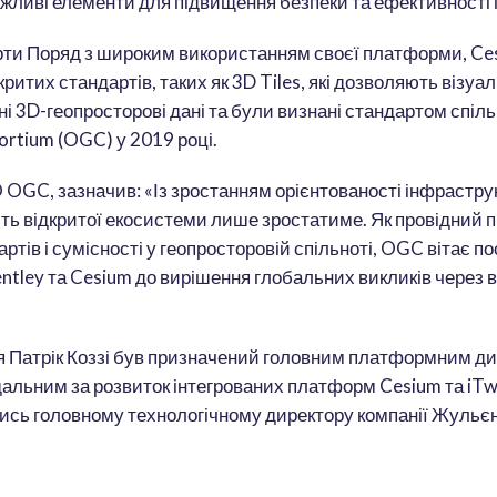
ажливі елементи для підвищення безпеки та ефективності 
рти Поряд з широким використанням своєї платформи, Ce
критих стандартів, таких як 3D Tiles, які дозволяють візуа
 3D-геопросторові дані та були визнані стандартом спіл
ortium (OGC) у 2019 році.
O OGC, зазначив: «Із зростанням орієнтованості інфрастру
сть відкритої екосистеми лише зростатиме. Як провідний 
ртів і сумісності у геопросторовій спільноті, OGC вітає по
ntley та Cesium до вирішення глобальних викликів через ві
я Патрік Коззі був призначений головним платформним д
ідальним за розвиток інтегрованих платформ Cesium та iTw
ись головному технологічному директору компанії Жульє