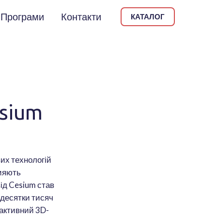
Програми
Контакти
КАТАЛОГ
esium
их технологій
рияють
ід Cesium став
 десятки тисяч
рактивний 3D-