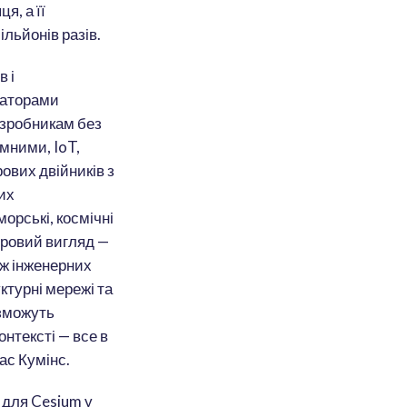
я, а її
льйонів разів.
в і
раторами
озробникам без
мними, IoT,
вих двійників з
их
орські, космічні
оровий вигляд —
ож інженерних
ктурні мережі та
 зможуть
нтексті — все в
ас Кумінс.
 для Cesium у