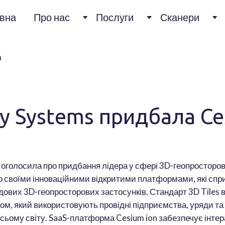
вна
Про нас
Послуги
Сканери
ey Systems придбала C
 оголосила про придбання лідера у сфері 3D-геопросторов
о своїми інноваційними відкритими платформами, які сп
ових 3D-геопросторових застосунків. Стандарт 3D Tiles в
ом, який використовують провідні підприємства, уряди та
всьому світу. SaaS-платформа Cesium ion забезпечує інте