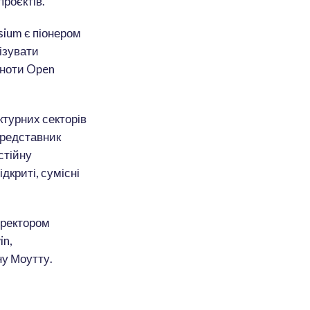
проєктів.
sium є піонером
лізувати
ьноти Open
ктурних секторів
представник
стійну
дкриті, сумісні
иректором
in,
ну Моутту.