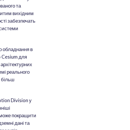
ваного та
критим вихідним
сті забезпечать
осистеми
о обладнання в
ю Cesium для
 архітектурних
имі реального
е більш
ion Division у
чніші
 може покращити
дземні дані та