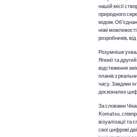
нашій місії ств
природного сере
кодом. Об’єднан
нові можливості
розробників, від
Розумніше ухва
Японії та другий
відстеження змі
планів з реальн
часу. Завдяки і
досконалих циф
За словами Чіка
Komatsu, співпр
візуалізації т
свої цифрові дві