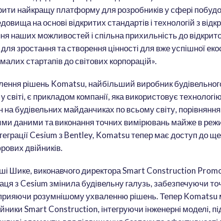
орити найкращу платформу для розробників у сфері побудо
довища на основі відкритих стандартів і технологій з від
ня наших можливостей і спільна прихильність до відкрито
 для зростання та створення цінності для вже успішної ек
 малих стартапів до світових корпорацій».
лення рішень Komatsu, найбільший виробник будівельног
 у світі, є прикладом компанії, яка використовує технологі
н на будівельних майданчиках по всьому світу, порівняння
ими даними та виконання точних вимірювань майже в реж
нтеграції Cesium з Bentley, Komatsu тепер має доступ до щ
рових двійників.
ші Шике, виконавчого директора Smart Construction Promot
аця з Cesium змінила будівельну галузь, забезпечуючи то
а сприяючи розумнішому ухваленню рішень. Тепер Komatsu
йники Smart Construction, інтегруючи інженерні моделі, пі