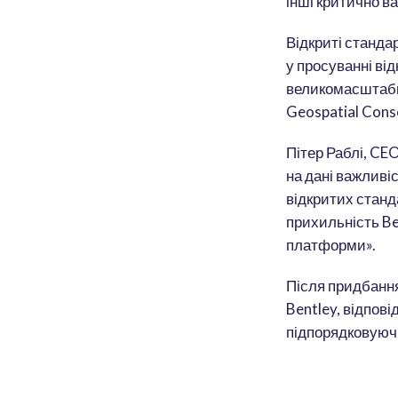
інші критично в
Відкриті станда
у просуванні від
великомасштабні
Geospatial Cons
Пітер Раблі, CE
на дані важливі
відкритих станда
прихильність Be
платформи».
Після придбанн
Bentley, відпов
підпорядковуюч