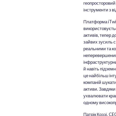
геопросторовий 
інструменти з в
Платформа iTwin
використовуєть
активів, тепер 
зайвих зусиль с
реальними та к
неперевершеним
інфраструктурни
й навіть підзем
це найбільш інту
компаній шукати
активи. Завдяк
ухвалювати кращ
одному високопр
Патрік Коззі, C